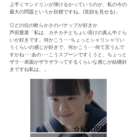
上手くマンドリンが弾けるかっていうのが、私の今の
最大の問題というか目標ですね。(笑顔を見せる)」
◎どの位の軟らかさのパナップが好きか
芦田愛菜「私は、カチカチとちょい溶けの真ん中ぐら
いが好きです。何かこう･･･ちょっとシャリシャリい
うくらいの感じが好きで、何かこう･･･何て言うんで
すかね･･･あの･･･こうスプーンですくうと、ちょっと
ザラ･･表面がザラザラってするくらいな感じが結構好
きですね私は。」