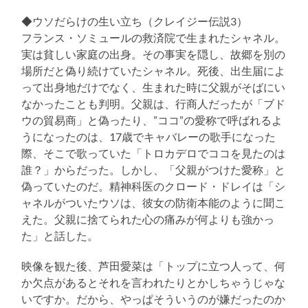
◆ウソだらけの生い立ち（クレイジー伝説3）
フランス・ソミュールの救済院で生まれたシャネル。
実は貧しい家庭の出身。その事実を隠し、故郷を別の
場所だと偽り続けていたシャネル。死後、出生届によ
って出身地だけでなく、生まれた時に父親がそばにい
なかったことも判明。父親は、行商人だったが「ブド
ウの貿易商」と偽ったり、”ココ”の愛称で呼ばれるよ
うになったのは、17歳でキャバレーの歌手になった
際、そこで歌っていた「トロカデロでココを見たのは
誰？」からだった。しかし、「父親がつけた愛称」と
偽っていたのだ。精神科医のクロード・ドレイは「シ
ャネルがついたウソは、彼女の防衛本能のように聞こ
えた。父親に捨てられた心の痛みが何よりも強かっ
た」と話した。
映像を観た後、芦田愛菜は「トップに立つ人って、何
か欠点があるとそれを言われたりとかしちゃうじゃな
いですか。だから、やっぱそういうのが嫌だったのか