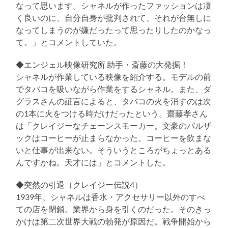
なって思います。シャネルが作ったファッションは凄
く良いのに、自分自身が批判されて、それが台無しに
なってしまうのが嫌だったって思ったりしたのかなっ
て。」とコメントしていた。
◆エンジェル映像研究所 助手・斎藤の大発掘！
シャネルが作業している映像を紹介する。モデルの前
でタバコを吸いながら作業をするシャネル。また、ダ
グラスさんの証言によると、タバコの火を消すのは次
の1本に火をつける時だけだったという。齋藤孝さん
は「クレイジーなチェーンスモーカー。文豪のバルザ
ックはコーヒーが止まらなかった。コーヒーを飲まな
いと仕事が出来ない。そういうところがちょっとある
んですかね。天才には」とコメントした。
◆突然の引退（クレイジー伝説4）
1939年、シャネルは香水・アクセサリー以外のすべ
ての店を閉鎖。業界から身を引くのだった。そのきっ
かけは第二次世界大戦の勃発が原因だ。戦争開始から