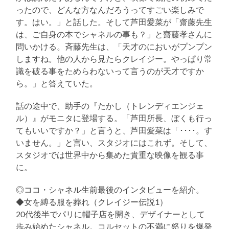
ったので、どんな方なんだろうってすごい楽しみで
す。はい。」と話した。そして芦田愛菜が「齋藤先生
は、ご自身の本でシャネルの事も？」と齋藤孝さんに
問いかける。斉藤先生は、「天才のにおいがプンプン
しますね。他の人から見たらクレイジー。やっぱり常
識を破る事をためらわないって言うのが天才ですか
ら。」と答えていた。
話の途中で、助手の『たかし（トレンディエンジェ
ル）』がモニタに登場する。「芦田所長、ぼくも行っ
てもいいですか？」と言うと、芦田愛菜は「････。す
いません。」と言い、スタジオにはこれず。そして、
スタジオでは世界中から集めた貴重な映像を観る事
に。
◎ココ・シャネル生前最後のインタビューを紹介。
◆女を縛る服を葬れ（クレイジー伝説1）
20代後半でパリに帽子店を開き、デザイナーとして
歩み始めたシャネル。コルセットの不満に怒りを爆発