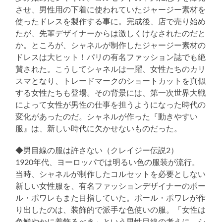
させ、男性用の下着に使われていたジャージー素材を
使ったドレスを製作する事に。完成後、店で売り始め
たが、先輩デザイナーからは激しくけなされたのだと
か。ところが、シャネルが制作したジャージー素材の
ドレスは大ヒット！パリの有名ファッション誌でも絶
賛された。こうしてシャネルは一躍、女性たちのカリ
スマとなり、トレードマークのショートカットを真似
する女性たちも登場。その背景には、第一次世界大戦
によって女性が男性の仕事を担うようになった時代の
変化があったのだ。シャネルが作った『動きやすい
服』は、新しい時代に欠かせないものだった。
◆男目線の服は許さない（クレイジー伝説2）
1920年代、ヨーロッパでは明るい色の服装が流行。
当時、シャネルが制作したコルセットを必要としない
新しい女性服を、有名ファッションデザイナーのポー
ル・ポワレもまた目指していた。ポール・ポワレが作
り出したのは、装飾的で派手な色使いの服。「女性は
色鮮やかに着飾るべき」という男性目線の考えに、シ