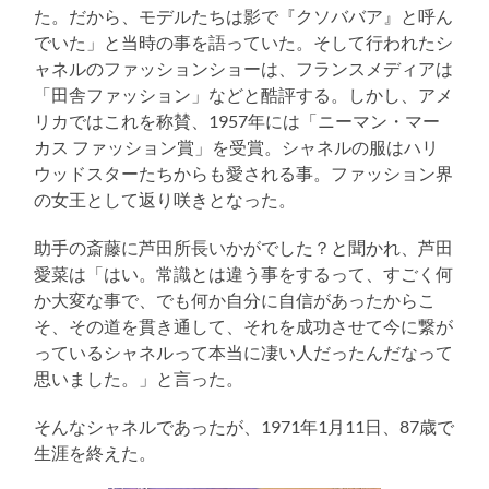
た。だから、モデルたちは影で『クソババア』と呼ん
でいた」と当時の事を語っていた。そして行われたシ
ャネルのファッションショーは、フランスメディアは
「田舎ファッション」などと酷評する。しかし、アメ
リカではこれを称賛、1957年には「ニーマン・マー
カス ファッション賞」を受賞。シャネルの服はハリ
ウッドスターたちからも愛される事。ファッション界
の女王として返り咲きとなった。
助手の斎藤に芦田所長いかがでした？と聞かれ、芦田
愛菜は「はい。常識とは違う事をするって、すごく何
か大変な事で、でも何か自分に自信があったからこ
そ、その道を貫き通して、それを成功させて今に繋が
っているシャネルって本当に凄い人だったんだなって
思いました。」と言った。
そんなシャネルであったが、1971年1月11日、87歳で
生涯を終えた。