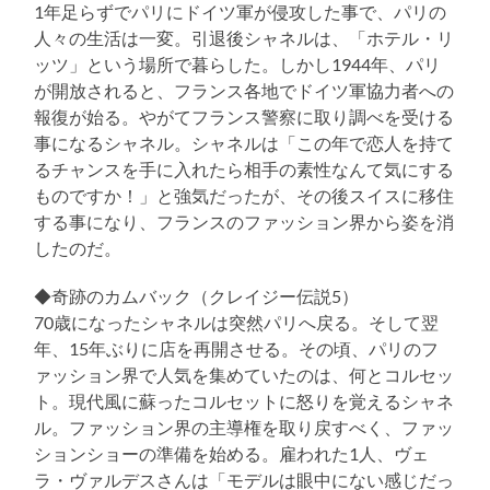
1年足らずでパリにドイツ軍が侵攻した事で、パリの
人々の生活は一変。引退後シャネルは、「ホテル・リ
ッツ」という場所で暮らした。しかし1944年、パリ
が開放されると、フランス各地でドイツ軍協力者への
報復が始る。やがてフランス警察に取り調べを受ける
事になるシャネル。シャネルは「この年で恋人を持て
るチャンスを手に入れたら相手の素性なんて気にする
ものですか！」と強気だったが、その後スイスに移住
する事になり、フランスのファッション界から姿を消
したのだ。
◆奇跡のカムバック（クレイジー伝説5）
70歳になったシャネルは突然パリへ戻る。そして翌
年、15年ぶりに店を再開させる。その頃、パリのフ
ァッション界で人気を集めていたのは、何とコルセッ
ト。現代風に蘇ったコルセットに怒りを覚えるシャネ
ル。ファッション界の主導権を取り戻すべく、ファッ
ションショーの準備を始める。雇われた1人、ヴェ
ラ・ヴァルデスさんは「モデルは眼中にない感じだっ