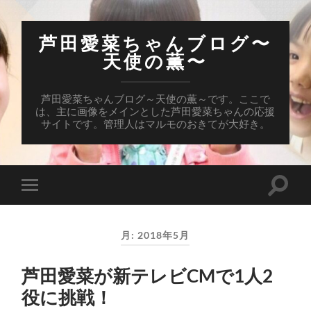
芦田愛菜ちゃんブログ〜
天使の薫〜
芦田愛菜ちゃんブログ～天使の薫～です。ここで
は、主に画像をメインとした芦田愛菜ちゃんの応援
サイトです。管理人はマルモのおきてが大好き。
検
モ
索
バ
フ
イ
ィ
ル
ー
月:
2018年5月
メ
ル
ニ
ド
ュ
を
芦田愛菜が新テレビCMで1人2
ー
切
を
り
役に挑戦！
切
替
り