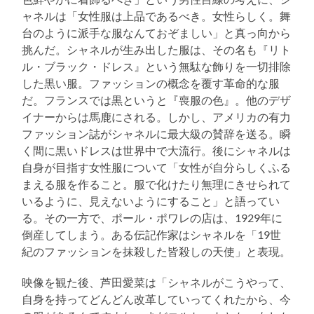
ャネルは「女性服は上品であるべき。女性らしく。舞
台のように派手な服なんておぞましい」と真っ向から
挑んだ。シャネルが生み出した服は、その名も『リト
ル・ブラック・ドレス』という無駄な飾りを一切排除
した黒い服。ファッションの概念を覆す革命的な服
だ。フランスでは黒というと『喪服の色』。他のデザ
イナーからは馬鹿にされる。しかし、アメリカの有力
ファッション誌がシャネルに最大級の賛辞を送る。瞬
く間に黒いドレスは世界中で大流行。後にシャネルは
自身が目指す女性服について「女性が自分らしくふる
まえる服を作ること。服で化けたり無理にきせられて
いるように、見えないようにすること」と語ってい
る。その一方で、ポール・ポワレの店は、1929年に
倒産してしまう。ある伝記作家はシャネルを「19世
紀のファッションを抹殺した皆殺しの天使」と表現。
映像を観た後、芦田愛菜は「シャネルがこうやって、
自身を持ってどんどん改革していってくれたから、今