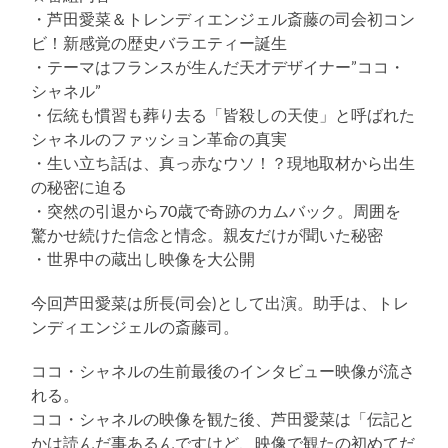
・芦田愛菜＆トレンディエンジェル斎藤の司会初コン
ビ！新感覚の歴史バラエティー誕生
・テーマはフランスが生んだ天才デザイナー”ココ・
シャネル”
・伝統も慣習も葬り去る「皆殺しの天使」と呼ばれた
シャネルのファッション革命の真実
・生い立ち話は、真っ赤なウソ！？現地取材から出生
の秘密に迫る
・突然の引退から70歳で奇跡のカムバック。周囲を
驚かせ続けた信念と情念。親友だけが聞いた秘密
・世界中の蔵出し映像を大公開
今回芦田愛菜は所長(司会)として出演。助手は、トレ
ンディエンジェルの斎藤司。
ココ・シャネルの生前最後のインタビュー映像が流さ
れる。
ココ・シャネルの映像を観た後、芦田愛菜は「伝記と
かは読んだ事あるんですけど、映像で観たの初めてだ