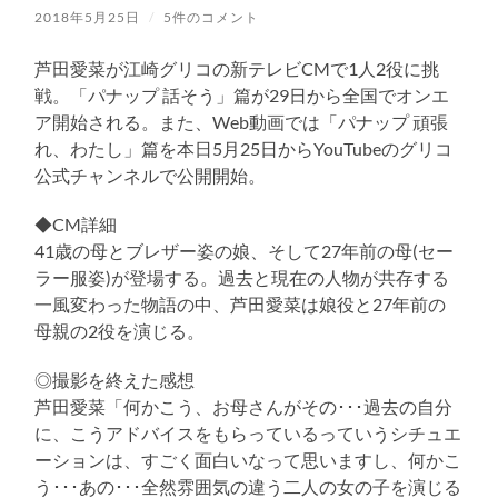
え
替
る
2018年5月25日
/
5件のコメント
え
る
芦田愛菜が江崎グリコの新テレビCMで1人2役に挑
戦。「パナップ 話そう」篇が29日から全国でオンエ
ア開始される。また、Web動画では「パナップ 頑張
れ、わたし」篇を本日5月25日からYouTubeのグリコ
公式チャンネルで公開開始。
◆CM詳細
41歳の母とブレザー姿の娘、そして27年前の母(セー
ラー服姿)が登場する。過去と現在の人物が共存する
一風変わった物語の中、芦田愛菜は娘役と27年前の
母親の2役を演じる。
◎撮影を終えた感想
芦田愛菜「何かこう、お母さんがその･･･過去の自分
に、こうアドバイスをもらっているっていうシチュエ
ーションは、すごく面白いなって思いますし、何かこ
う･･･あの･･･全然雰囲気の違う二人の女の子を演じる