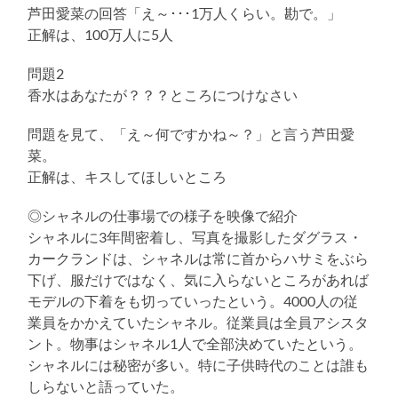
芦田愛菜の回答「え～･･･1万人くらい。勘で。」
正解は、100万人に5人
問題2
香水はあなたが？？？ところにつけなさい
問題を見て、「え～何ですかね～？」と言う芦田愛
菜。
正解は、キスしてほしいところ
◎シャネルの仕事場での様子を映像で紹介
シャネルに3年間密着し、写真を撮影したダグラス・
カークランドは、シャネルは常に首からハサミをぶら
下げ、服だけではなく、気に入らないところがあれば
モデルの下着をも切っていったという。4000人の従
業員をかかえていたシャネル。従業員は全員アシスタ
ント。物事はシャネル1人で全部決めていたという。
シャネルには秘密が多い。特に子供時代のことは誰も
しらないと語っていた。