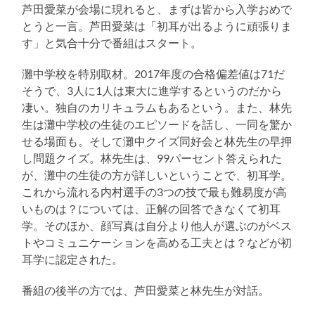
芦田愛菜が会場に現れると、まずは皆から入学おめで
とうと一言。芦田愛菜は「初耳が出るように頑張りま
す」と気合十分で番組はスタート。
灘中学校を特別取材。2017年度の合格偏差値は71だ
そうで、3人に1人は東大に進学するというのだから
凄い。独自のカリキュラムもあるという。また、林先
生は灘中学校の生徒のエピソードを話し、一同を驚か
せる場面も。そして灘中クイズ同好会と林先生の早押
し問題クイズ。林先生は、99パーセント答えられた
が、灘中の生徒の方が詳しいということで、初耳学。
これから流れる内村選手の3つの技で最も難易度が高
いものは？については、正解の回答できなくて初耳
学。そのほか、顔写真は自分より他人が選ぶのがベス
トやコミュニケーションを高める工夫とは？などが初
耳学に認定された。
番組の後半の方では、芦田愛菜と林先生が対話。