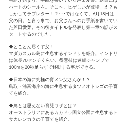
ハートのシールを。そこへ、ヒゲじいが登場。え？も
しかしてラブレター！？･･･ではなくて、6月18日は
父の日。と言う事で、お父さんへのお手紙を書いてい
た芦田愛菜。その後タイトルを発表し第一章の話がス
タートするのでした。
◆とことん尽くす父！
マダガスカル島に生息するインドリを紹介。インドリ
は体長70センチくらい。得意技は連続ジャンプで
100mを20秒足らずで移動する事ができる。
◆日本の海に究極の育メン父さんが！？
鳥取・浦富海岸の海に生息するタツノオトシゴの子育
てを紹介。
◆鳥とは思えない育児ワザとは？
オーストラリアにあるカカドゥ国立公園に生息するト
サカレンカクの子育てを紹介。