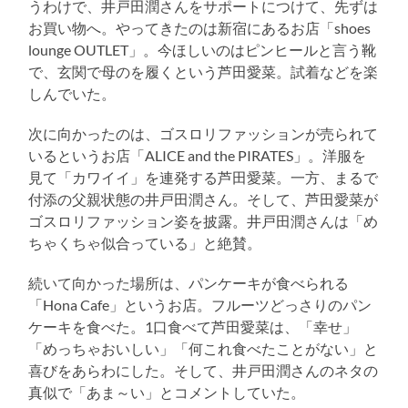
うわけで、井戸田潤さんをサポートにつけて、先ずは
お買い物へ。やってきたのは新宿にあるお店「shoes
lounge OUTLET」。今ほしいのはピンヒールと言う靴
で、玄関で母のを履くという芦田愛菜。試着などを楽
しんでいた。
次に向かったのは、ゴスロリファッションが売られて
いるというお店「ALICE and the PIRATES」。洋服を
見て「カワイイ」を連発する芦田愛菜。一方、まるで
付添の父親状態の井戸田潤さん。そして、芦田愛菜が
ゴスロリファッション姿を披露。井戸田潤さんは「め
ちゃくちゃ似合っている」と絶賛。
続いて向かった場所は、パンケーキが食べられる
「Hona Cafe」というお店。フルーツどっさりのパン
ケーキを食べた。1口食べて芦田愛菜は、「幸せ」
「めっちゃおいしい」「何これ食べたことがない」と
喜びをあらわにした。そして、井戸田潤さんのネタの
真似で「あま～い」とコメントしていた。