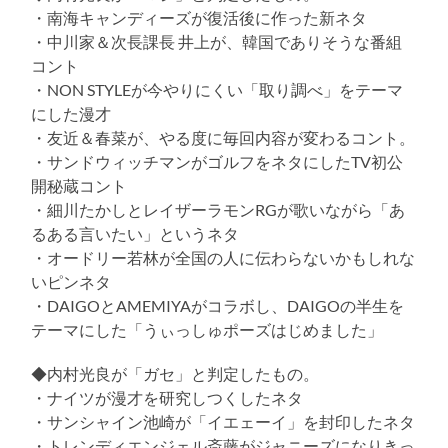
・南海キャンディーズが復活後に作った新ネタ
・中川家＆次長課長 井上が、韓国でありそうな番組
コント
・NON STYLEが今やりにくい「取り調べ」をテーマ
にした漫才
・友近＆春菜が、やる度に毎回内容が変わるコント。
・サンドウィッチマンがゴルフをネタにしたTV初公
開秘蔵コント
・細川たかしとレイザーラモンRGが歌いながら「あ
るある言いたい」というネタ
・オードリー若林が全国の人に伝わらないかもしれな
いピンネタ
・DAIGOとAMEMIYAがコラボし、DAIGOの半生を
テーマにした「うぃっしゅポーズはじめました」
◆内村光良が「ガセ」と判定したもの。
・ナイツが漫才を研究しつくしたネタ
・サンシャイン池崎が「イエェーイ」を封印したネタ
・トレンディエンジェル斎藤がジャニーズになりきっ