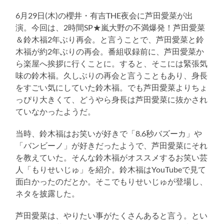
え
替
る
え
6月29日(木)の櫻井・有吉THE夜会に芦田愛菜が出
る
演。今回は、2時間SP★嵐大野の不満爆発！芦田愛菜
＆鈴木福2年ぶり再会。と言うことで、芦田愛菜と鈴
木福が約2年ぶりの再会。番組収録前に、芦田愛菜か
ら楽屋へ挨拶に行くことに。すると、そこには緊張気
味の鈴木福。久しぶりの再会と言うこともあり、身長
をすごい気にしていた鈴木福。でも芦田愛菜よりちょ
っぴり大きくて、どうやら身長は芦田愛菜に抜かされ
ていなかったようだ。
当時、鈴木福はお笑いが好きで「8.6秒バズーカ」や
「バンビーノ」が好きだったようで、芦田愛菜にそれ
を教えていた。そんな鈴木福がオススメするお笑い芸
人「もりせいじゅ」を紹介。鈴木福はYouTubeで見て
面白かったのだとか。そこでもりせいじゅが登場し、
ネタを披露した。
芦田愛菜は、やりたい事がたくさんあると言う。とい