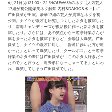
6月21日(水)21:00～22:54のUWASAのネタ【人気芸人
17組が初公開爆笑ネタ解禁!内村&DAIGO&水卜】に
芦田愛菜が出演。豪華17組の芸人が貴重なネタを初
公開。ナイツが漫才を研究しつくしたネタを披露した
り、南海キャンディーズが復活後に作った新ネタを披
露したり。さらには、あの笑点から三遊亭好楽さんが
体を張ったネタを披露するなど、会場は大爆笑。芦田
愛菜も、ナイツの漫才に対し、「普通に歩いた方が速
かった」といって爆笑したり、クールポコ。と三遊亭
好楽のネタの際には芦田愛菜が「このネタ大好きだっ
たので」と言うと「過去形になっちゃってる」といわ
れ、爆笑してしまう芦田愛菜でした。