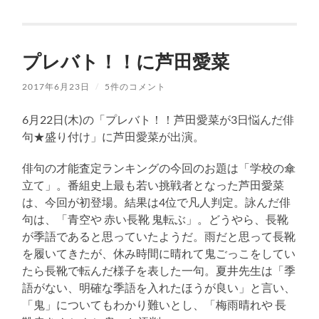
プレバト！！に芦田愛菜
2017年6月23日
/
5件のコメント
6月22日(木)の「プレバト！！芦田愛菜が3日悩んだ俳
句★盛り付け」に芦田愛菜が出演。
俳句の才能査定ランキングの今回のお題は「学校の傘
立て」。番組史上最も若い挑戦者となった芦田愛菜
は、今回が初登場。結果は4位で凡人判定。詠んだ俳
句は、「青空や 赤い長靴 鬼転ぶ」。どうやら、長靴
が季語であると思っていたようだ。雨だと思って長靴
を履いてきたが、休み時間に晴れて鬼ごっこをしてい
たら長靴で転んだ様子を表した一句。夏井先生は「季
語がない、明確な季語を入れたほうが良い」と言い、
「鬼」についてもわかり難いとし、「梅雨晴れや 長