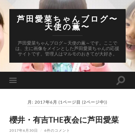
芦田愛菜ちゃんブログ〜
天使の薫〜
芦田愛菜ちゃんブログ～天使の薫～です。ここで
は、主に画像をメインとした芦田愛菜ちゃんの応援
サイトです。管理人はマルモのおきてが大好き。
検
モ
索
バ
フ
イ
ィ
ル
ー
月:
2017年6月
(1ページ目 (2ページ中))
メ
ル
ニ
ド
ュ
を
櫻井・有吉THE夜会に芦田愛菜
ー
切
を
り
切
替
2017年6月30日
/
6件のコメント
り