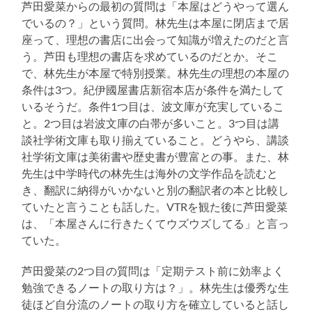
芦田愛菜からの最初の質問は「本屋はどうやって選ん
でいるの？」という質問。林先生は本屋に閉店まで居
座って、理想の書店に出会って知識が増えたのだと言
う。芦田も理想の書店を求めているのだとか。そこ
で、林先生が本屋で特別授業。林先生の理想の本屋の
条件は3つ。紀伊國屋書店新宿本店が条件を満たして
いるそうだ。条件1つ目は、波文庫が充実しているこ
と。2つ目は岩波文庫の白帯が多いこと。3つ目は講
談社学術文庫も取り揃えていること。どうやら、講談
社学術文庫は美術書や歴史書が豊富との事。また、林
先生は中学時代の林先生は海外の文学作品を読むと
き、翻訳に納得がいかないと別の翻訳者の本と比較し
ていたと言うことも話した。VTRを観た後に芦田愛菜
は、「本屋さんに行きたくてウズウズしてる」と言っ
ていた。
芦田愛菜の2つ目の質問は「定期テスト前に効率よく
勉強できるノートの取り方は？」。林先生は優秀な生
徒ほど自分流のノートの取り方を確立していると話し